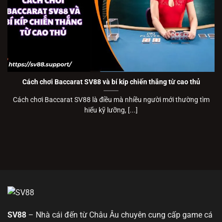
Cách chơi Baccarat SV88 và bí kíp chiến thắng từ cao thủ
Cách chơi Baccarat SV88 là điều mà nhiều người mới thường tìm
hiểu kỹ lưỡng, [...]
SV88
– Nhà cái đến từ Châu Âu chuyên cung cấp game cá