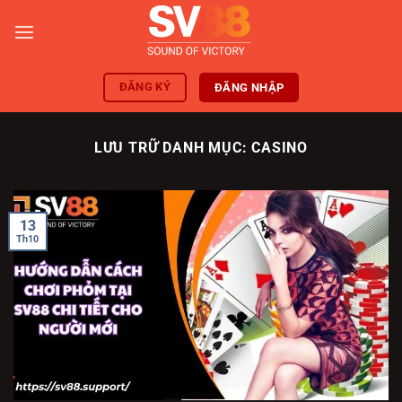
Chuyển
đến
nội
dung
ĐĂNG KÝ
ĐĂNG NHẬP
LƯU TRỮ DANH MỤC:
CASINO
13
Th10