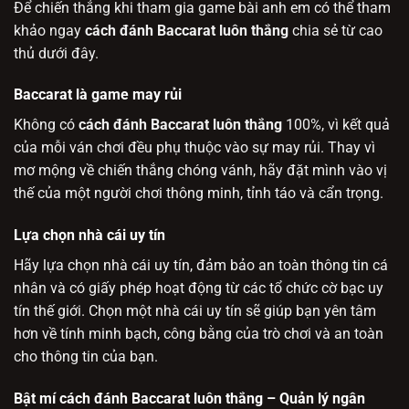
Để chiến thắng khi tham gia game bài anh em có thể tham
khảo ngay
cách đánh Baccarat luôn thắng
chia sẻ từ cao
thủ dưới đây.
Baccarat là game may rủi
Không có
cách đánh Baccarat luôn thắng
100%, vì kết quả
của mỗi ván chơi đều phụ thuộc vào sự may rủi. Thay vì
mơ mộng về chiến thắng chóng vánh, hãy đặt mình vào vị
thế của một người chơi thông minh, tỉnh táo và cẩn trọng.
Lựa chọn nhà cái uy tín
Hãy lựa chọn nhà cái uy tín, đảm bảo an toàn thông tin cá
nhân và có giấy phép hoạt động từ các tổ chức cờ bạc uy
tín thế giới. Chọn một nhà cái uy tín sẽ giúp bạn yên tâm
hơn về tính minh bạch, công bằng của trò chơi và an toàn
cho thông tin của bạn.
Bật mí cách đánh Baccarat luôn thắng – Quản lý ngân