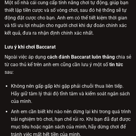
Một số nhà cái cung cấp tính năng chơi tự động, giúp bạn
thiết lập tiền cược và số vòng chơi, sau đó hệ thống sẽ tự
động đặt cược cho bạn. Anh em có thể tiết kiệm thời gian
và tối ưu lợi nhuận cho người chơi khi dự đoán chính xác
kết quả, đưa ra nhận định chính xác nhất.
Lưu ý khi chơi Baccarat
Ngoài việc áp dụng
cách đánh Baccarat luôn thắng
chia sẻ
từ cao thủ kể trên anh em cũng cần lưu ý một số
tin tức
sau:
Không nên gấp gấp khi gặp phải chuỗi thua liên tiếp.
Hãy giữ tâm lý thái độ tĩnh tâm và kiểm soát ngân sách
của mình.
Anh em cần biết khi nào nên dừng lại khi trong quá trình
trải nghiệm trò chơi, hạn chế rủi ro. Khi bạn đã đạt được
mục tiêu hoặc ngân sách của mình, hãy dừng chơi để
tránh việc mất hết tiền của mình.