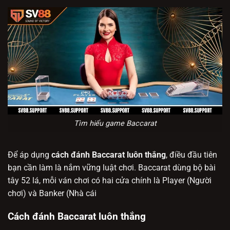
Tìm hiểu game Baccarat
Để áp dụng
cách đánh Baccarat luôn thắng
, điều đầu tiên
bạn cần làm là nắm vững luật chơi. Baccarat dùng bộ bài
tây 52 lá, mỗi ván chơi có hai cửa chính là Player (Người
chơi) và Banker (Nhà cái
Cách đánh Baccarat luôn thắng