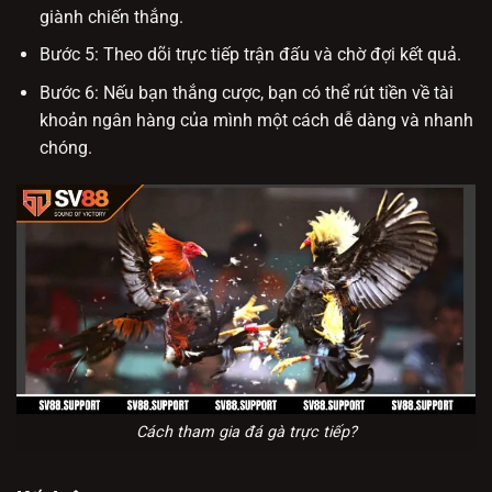
giành chiến thắng.
Bước 5: Theo dõi trực tiếp trận đấu và chờ đợi kết quả.
Bước 6: Nếu bạn thắng cược, bạn có thể rút tiền về tài
khoản ngân hàng của mình một cách dễ dàng và nhanh
chóng.
Cách tham gia đá gà trực tiếp?