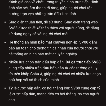
đánh giá cao về chất lượng truyền hình trực tiếp. Hình
ảnh sắc nét, âm thanh rõ ràng, giúp người chơi tận
hưởng trọn vẹn những trận đấu kịch tính.
Giao diện thuận tiện, dễ sử dụng: Giao diện trang web
SV88 được thiết kế thân thiện với người dùng, dễ dàng
sử dụng ngay cả với người chơi mới.
Hệ thống an ninh bảo mật chuyên nghiệp: SV88 đảm
bảo an toàn cho thông tin cá nhân của người chơi với
hệ thống an ninh bảo mật chuyên nghiệp.
Nhiều lựa chọn trận đấu hấp dẫn:
Đá gà trực tiếp SV88
cung cấp nhiều trận đấu hấp dẫn từ các trường gà uy
tín trên khắp Châu Á, giúp người chơi có nhiều lựa chọn
phù hợp với sở thích của mình.
Tỷ lệ cược hấp dẫn, cơ hội thắng lớn: SV88 cung cấp tỷ
lệ cược hấp dẫn, mang đến cơ hội thắng lớn cho người
chơi.