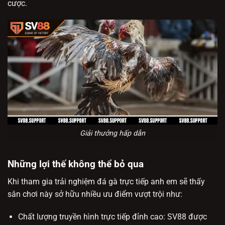
cược.
Giải thưởng hấp dẫn
Những lợi thế không thể bỏ qua
Khi tham gia trải nghiệm đá gà trực tiếp anh em sẽ thấy
sân chơi này sở hữu nhiều ưu điểm vượt trội như:
Chất lượng truyền hình trực tiếp đỉnh cao: SV88 được