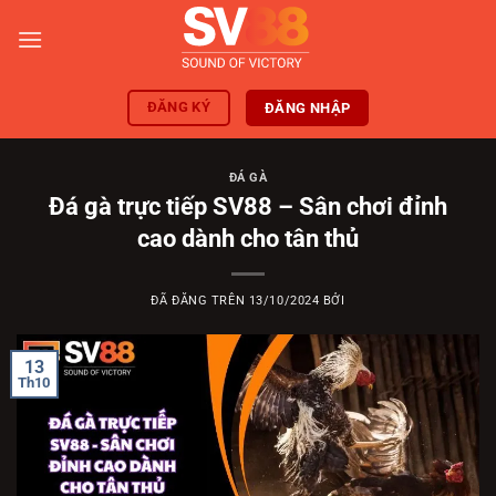
Chuyển
đến
nội
dung
ĐĂNG KÝ
ĐĂNG NHẬP
ĐÁ GÀ
Đá gà trực tiếp SV88 – Sân chơi đỉnh
cao dành cho tân thủ
ĐÃ ĐĂNG TRÊN
13/10/2024
BỞI
13
Th10