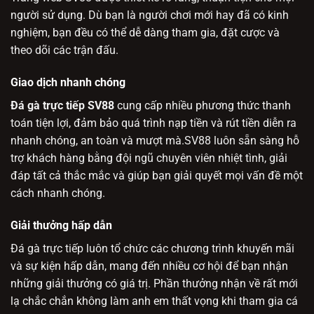
người sử dụng. Dù bạn là người chơi mới hay đã có kinh
nghiệm, bạn đều có thể dễ dàng tham gia, đặt cược và
theo dõi các trận đấu.
Giao dịch nhanh chóng
Đá gà trực tiếp SV88
cung cấp nhiều phương thức thanh
toán tiện lợi, đảm bảo quá trình nạp tiền và rút tiền diễn ra
nhanh chóng, an toàn và mượt mà.SV88 luôn sẵn sàng hỗ
trợ khách hàng bằng đội ngũ chuyên viên nhiệt tình, giải
đáp tất cả thắc mắc và giúp bạn giải quyết mọi vấn đề một
cách nhanh chóng.
Giải thưởng hấp dẫn
Đá gà trực tiếp luôn tổ chức các chương trình khuyến mãi
và sự kiện hấp dẫn, mang đến nhiều cơ hội để bạn nhận
những giải thưởng có giá trị. Phần thưởng nhận về rất mới
lạ chắc chắn không làm anh em thất vọng khi tham gia cá