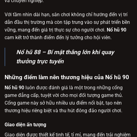
và chuyên nghiệp.
Với tầm nhìn dài hạn, sân chơi không chỉ hướng đến vị trí
dẫn đầu thị trường mà còn tập trung vào sự phát triển bền
vững, mang đến giá trị thực sự cho người chơi.
Nổ hũ 90
cam kết trở thành điểm đến lý tưởng cho hội viên.
Nổ hũ 88 – Bí mật thắng lớn khi quay
thưởng trực tuyến
Những điểm làm nên thương hiệu của Nổ hũ 90
Nổ hũ 90
luôn được đánh giá là một trong những cổng
game đẳng cấp, tuyệt vời cho mọi đối tượng game thủ.
Cổng game này sở hữu nhiều ưu điểm nổi bật, tạo nên
thương hiệu riêng biệt và thu hút đông đảo người chơi.
Giao diện ấn tượng
Giao diện được thiết kế tinh tế, tỉ mỉ, mang đến trải nghiệm