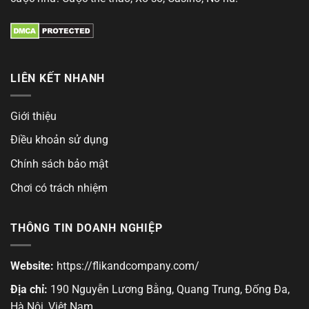
LIÊN KẾT NHANH
Giới thiệu
Điều khoản sử dụng
Chính sách bảo mật
Chơi có trách nhiệm
THÔNG TIN DOANH NGHIỆP
Website:
https://flikandcompany.com/
Địa chỉ:
190 Nguyễn Lương Bằng, Quang Trung, Đống Đa,
Hà Nội, Việt Nam