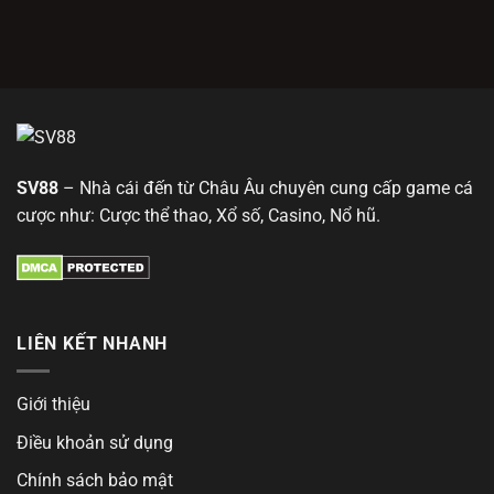
cho
nghiệm
Bí
người
chơi
kíp
mới
baccarat
từ
SV88
chuyên
giúp
gia
bạn
cờ
luôn
bạc
thắng
SV88
– Nhà cái đến từ Châu Âu chuyên cung cấp game cá
cược như: Cược thể thao, Xổ số, Casino, Nổ hũ.
LIÊN KẾT NHANH
Giới thiệu
Điều khoản sử dụng
Chính sách bảo mật