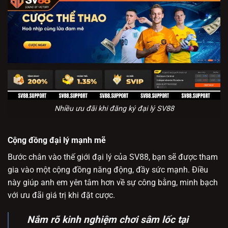
Nhiều ưu đãi khi đăng ký đại lý SV88
Cộng đồng đại lý mạnh mẽ
Bước chân vào thế giới đại lý của SV88, bạn sẽ được tham
gia vào một cộng đồng năng động, đầy sức mạnh. Điều
này giúp anh em yên tâm hơn về sự công bằng, minh bạch
với ưu đãi giá trị khi đặt cược.
Nắm rõ kinh nghiệm chơi sâm lốc tại