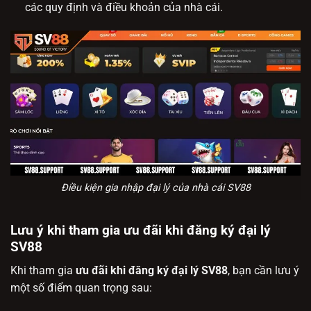
các quy định và điều khoản của nhà cái.
Điều kiện gia nhập đại lý của nhà cái SV88
Lưu ý khi tham gia ưu đãi khi đăng ký đại lý
SV88
Khi tham gia
ưu đãi khi đăng ký đại lý SV88
, bạn cần lưu ý
một số điểm quan trọng sau: