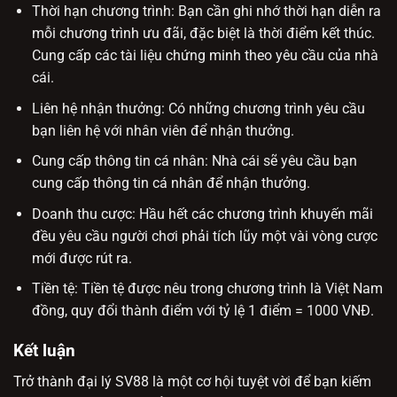
Thời hạn chương trình: Bạn cần ghi nhớ thời hạn diễn ra
mỗi chương trình ưu đãi, đặc biệt là thời điểm kết thúc.
Cung cấp các tài liệu chứng minh theo yêu cầu của nhà
cái.
Liên hệ nhận thưởng: Có những chương trình yêu cầu
bạn liên hệ với nhân viên để nhận thưởng.
Cung cấp thông tin cá nhân: Nhà cái sẽ yêu cầu bạn
cung cấp thông tin cá nhân để nhận thưởng.
Doanh thu cược: Hầu hết các chương trình khuyến mãi
đều yêu cầu người chơi phải tích lũy một vài vòng cược
mới được rút ra.
Tiền tệ: Tiền tệ được nêu trong chương trình là Việt Nam
đồng, quy đổi thành điểm với tỷ lệ 1 điểm = 1000 VNĐ.
Kết luận
Trở thành đại lý SV88 là một cơ hội tuyệt vời để bạn kiếm