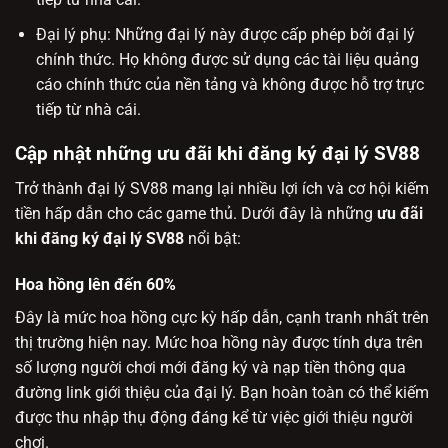
Đại lý phụ: Những đại lý này được cấp phép bởi đại lý
chính thức. Họ không được sử dụng các tài liệu quảng
cáo chính thức của nền tảng và không được hỗ trợ trực
tiếp từ nhà cái.
Cập nhật những ưu đãi khi đăng ký đại lý SV88
Trở thành đại lý SV88 mang lại nhiều lợi ích và cơ hội kiếm
tiền hấp dẫn cho các game thủ. Dưới đây là những
ưu đãi
khi đăng ký đại lý SV88
nổi bật:
Hoa hồng lên đến 60%
Đây là mức hoa hồng cực kỳ hấp dẫn, cạnh tranh nhất trên
thị trường hiện nay. Mức hoa hồng này được tính dựa trên
số lượng người chơi mới đăng ký và nạp tiền thông qua
đường link giới thiệu của đại lý. Bạn hoàn toàn có thể kiếm
được thu nhập thụ động đáng kể từ việc giới thiệu người
chơi.